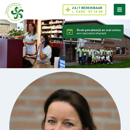
24/7 BEREIKBAAR
0485 - 57 14 06
Boek gemakkelijk en snel online
een vaccinatie afspraak